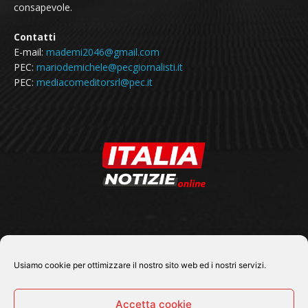
consapevole.
Contatti
E-mail:
mademi2046@gmail.com
PEC:
mariodemichele@pecgiornalisti.it
PEC:
mediacomeditorsrl@pec.it
SEGUICI SU
Usiamo cookie per ottimizzare il nostro sito web ed i nostri servizi.
Accetta cookie