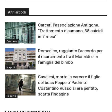
Altri articoli
Carceri, l’associazione Antigone.
“Trattamento disumano, 38 suicidi
in 7 mesi”
Cronaca
Domenico, raggiunto l’accordo per
il risarcimento tra il Monaldi e la
famiglia del bimbo
Napoli
Casalesi, morto in carcere il figlio
del boss Peppe o’ Padrino:
Costantino Russo si era pentito,
scatta l’indagine
Caserta