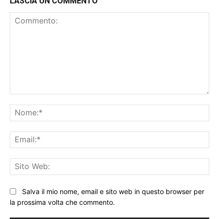
LASCIA UN COMMENTO
Commento:
No
Ema
Sit
We
Salva il mio nome, email e sito web in questo browser per
la prossima volta che commento.