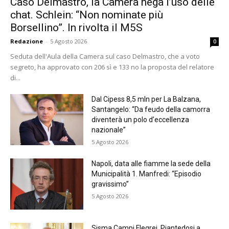
Caso Delmastro, la Camera nega l’uso delle
chat. Schlein: “Non nominate più
Borsellino”. In rivolta il M5S
Redazione
-
5 Agosto 2026
0
Seduta dell'Aula della Camera sul caso Delmastro, che a voto
segreto, ha approvato con 206 sì e 133 no la proposta del relatore
di...
Dal Cipess 8,5 mln per La Balzana,
Santangelo: “Da feudo della camorra
diventerà un polo d’eccellenza
nazionale”
5 Agosto 2026
Napoli, data alle fiamme la sede della
Municipalità 1. Manfredi: “Episodio
gravissimo”
5 Agosto 2026
Sisma Campi Flegrei, Piantedosi a