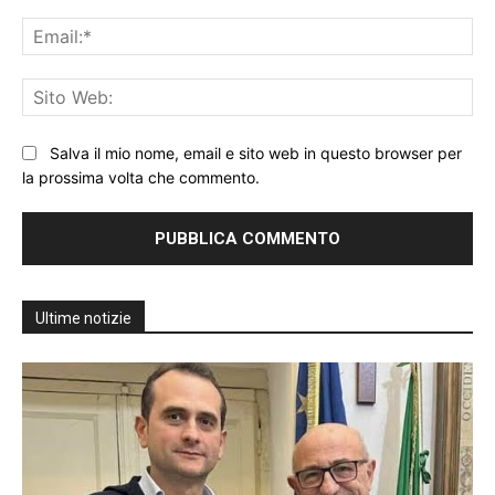
Ema
Sit
We
Salva il mio nome, email e sito web in questo browser per
la prossima volta che commento.
Ultime notizie