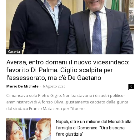
Caserta
Aversa, entro domani il nuovo vicesindaco:
favorito Di Palma. Giglio scalpita per
l’assessorato, ma c’è De Gaetano
Mario De Michele
-
6 Agosto 2026
0
Ci mancava solo Pietro Giglio. Non bastavano i disastri politico-
amministrativi di Alfonso Oliva, giustamente cacciato dalla giunta
dal sindaco Franco Matacena per “il bene...
Napoli, oltre un milione dal Monaldi alla
famiglia di Domenico: “Ora bisogna
fare giustizia”