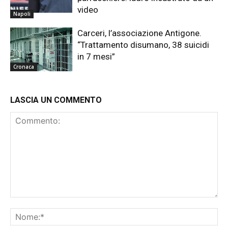
video
Napoli
Carceri, l’associazione Antigone.
“Trattamento disumano, 38 suicidi
in 7 mesi”
Cronaca
LASCIA UN COMMENTO
Commento:
No