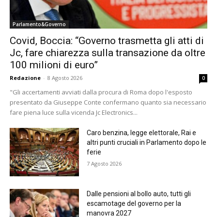
Parlamento&Governo
Covid, Boccia: “Governo trasmetta gli atti di
Jc, fare chiarezza sulla transazione da oltre
100 milioni di euro”
Redazione
-
8 Agosto 2026
0
"Gli accertamenti avviati dalla procura di Roma dopo l'esposto
presentato da Giuseppe Conte confermano quanto sia necessario
fare piena luce sulla vicenda Jc Electronics...
Caro benzina, legge elettorale, Rai e
altri punti cruciali in Parlamento dopo le
ferie
7 Agosto 2026
Dalle pensioni al bollo auto, tutti gli
escamotage del governo per la
manovra 2027