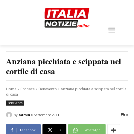
Anziana picchiata e scippata nel
cortile di casa
Home
Cronaca
Benevento
Anziana picchiata e scippata nel cortile
di casa
Benevento
By
admin
6 Settembre 2011
0
Facebook
X
WhatsApp