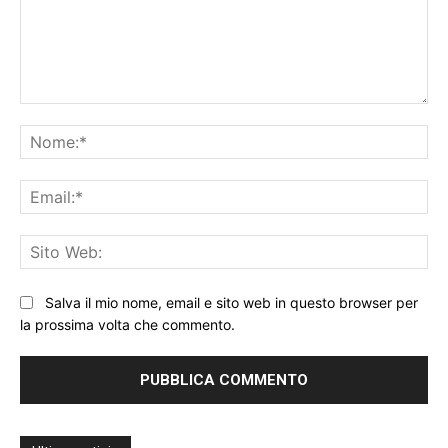
Commento:
No
Ema
Sit
We
Salva il mio nome, email e sito web in questo browser per
la prossima volta che commento.