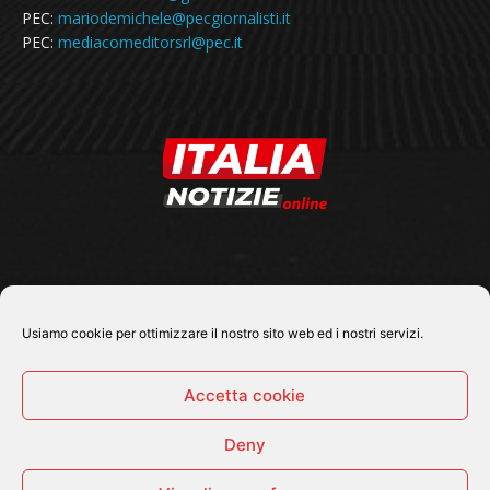
PEC:
mariodemichele@pecgiornalisti.it
PEC:
mediacomeditorsrl@pec.it
SEGUICI SU
Usiamo cookie per ottimizzare il nostro sito web ed i nostri servizi.
Accetta cookie
Deny
© 2026 Tutti i diritti riservati - Italia Notizie .online |
Contatti e Gerenza