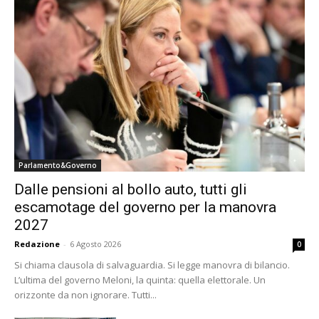
Parlamento&Governo
Dalle pensioni al bollo auto, tutti gli
escamotage del governo per la manovra
2027
Redazione
-
6 Agosto 2026
0
Si chiama clausola di salvaguardia. Si legge manovra di bilancio.
L’ultima del governo Meloni, la quinta: quella elettorale. Un
orizzonte da non ignorare. Tutti...