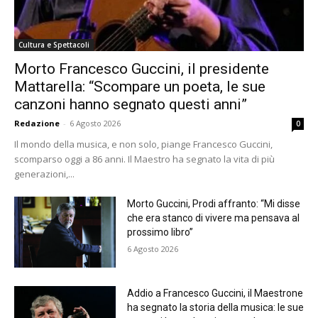
Cultura e Spettacoli
Morto Francesco Guccini, il presidente
Mattarella: “Scompare un poeta, le sue
canzoni hanno segnato questi anni”
Redazione
-
6 Agosto 2026
0
Il mondo della musica, e non solo, piange Francesco Guccini,
scomparso oggi a 86 anni. Il Maestro ha segnato la vita di più
generazioni,...
Morto Guccini, Prodi affranto: “Mi disse
che era stanco di vivere ma pensava al
prossimo libro”
6 Agosto 2026
Addio a Francesco Guccini, il Maestrone
ha segnato la storia della musica: le sue