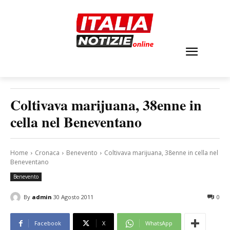
Coltivava marijuana, 38enne in
cella nel Beneventano
Home
Cronaca
Benevento
Coltivava marijuana, 38enne in cella nel
Beneventano
Benevento
By
admin
30 Agosto 2011
0
Facebook
X
WhatsApp