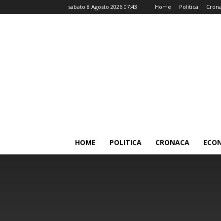
sabato 8 Agosto 2026 07:43
Home
Politica
Cron
HOME
POLITICA
CRONACA
ECO