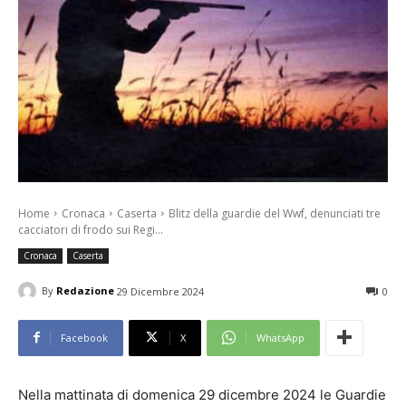
Home
Cronaca
Caserta
Blitz della guardie del Wwf, denunciati tre
cacciatori di frodo sui Regi...
Cronaca
Caserta
By
Redazione
29 Dicembre 2024
0
Facebook
X
WhatsApp
Nella mattinata di domenica 29 dicembre 2024 le Guardie