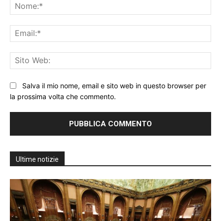
No
Ema
Sit
We
Salva il mio nome, email e sito web in questo browser per
la prossima volta che commento.
Ultime notizie