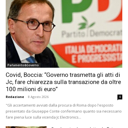
Parlamento&Governo
Covid, Boccia: “Governo trasmetta gli atti di
Jc, fare chiarezza sulla transazione da oltre
100 milioni di euro”
Redazione
-
8 Agosto 2026
0
"Gli accertamenti avviati dalla procura di Roma dopo l'esposto
presentato da Giuseppe Conte confermano quanto sia necessario
fare piena luce sulla vicenda Jc Electronics...