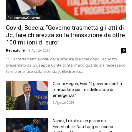
Parlamento&Governo
Covid, Boccia: “Governo trasmetta gli atti di
Jc, fare chiarezza sulla transazione da oltre
100 milioni di euro”
Redazione
-
8 Agosto 2026
0
"Gli accertamenti avviati dalla procura di Roma dopo l'esposto
presentato da Giuseppe Conte confermano quanto sia necessario
fare piena luce sulla vicenda Jc Electronics...
Campi Flegrei, Fico: “Il governo non ha
mai parlato con me dello stato di
emergenza”
8 Agosto 2026
Napoli, Lukaku a un passo dal
Fenerbahce. Noa Lang nel mirino