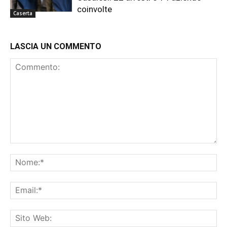
coinvolte
Caserta
LASCIA UN COMMENTO
Commento:
No
Ema
Sit
We