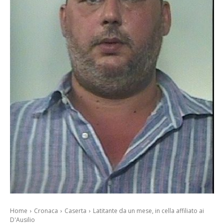
Home
Cronaca
Caserta
Latitante da un mese, in cella affiliato ai
D'Ausilio