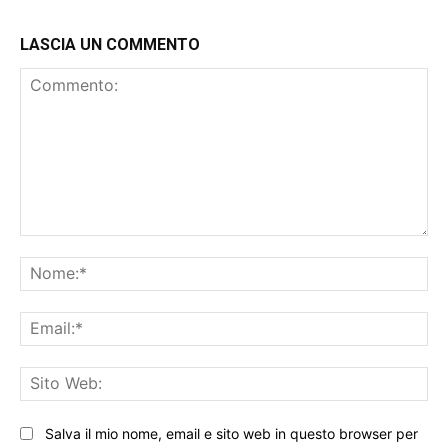
LASCIA UN COMMENTO
Commento:
No
Ema
Sit
We
Salva il mio nome, email e sito web in questo browser per