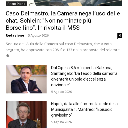
Primo Piano
Caso Delmastro, la Camera nega l’uso delle
chat. Schlein: “Non nominate più
Borsellino”. In rivolta il M5S
Redazione
-
5 Agosto 2026
0
Seduta dell'Aula della Camera sul caso Delmastro, che a voto
segreto, ha approvato con 206 sì e 133 no la proposta del relatore
di...
Dal Cipess 8,5 mln per La Balzana,
Santangelo: “Da feudo della camorra
diventerà un polo d’eccellenza
nazionale”
5 Agosto 2026
Napoli, data alle fiamme la sede della
Municipalità 1. Manfredi: “Episodio
gravissimo”
5 Agosto 2026