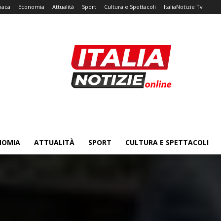
naca
Economia
Attualità
Sport
Cultura e Spettacoli
ItaliaNotizie Tv
NOMIA
ATTUALITÀ
SPORT
CULTURA E SPETTACOLI