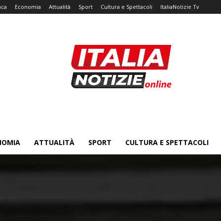
aca
Economia
Attualità
Sport
Cultura e Spettacoli
ItaliaNotizie Tv
NOMIA
ATTUALITÀ
SPORT
CULTURA E SPETTACOLI