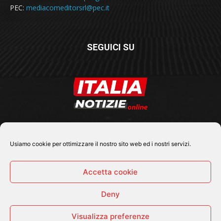
PEC:
mediacomeditorsrl@pec.it
SEGUICI SU
Usiamo cookie per ottimizzare il nostro sito web ed i nostri servizi.
Accetta cookie
Deny
© 2026 Tutti i diritti riservati - Italia Notizie .online |
Contatti e Gerenza
Visualizza preferenze
Home
Politica
Cronaca
Economia
Attualità