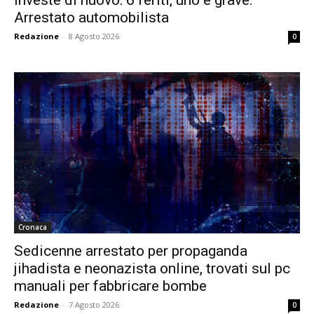
investe di nuovo: 6 feriti, uno è grave.
Arrestato automobilista
Redazione
-
8 Agosto 2026
0
Cronaca
Sedicenne arrestato per propaganda
jihadista e neonazista online, trovati sul pc
manuali per fabbricare bombe
Redazione
-
7 Agosto 2026
0