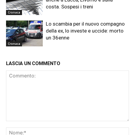
costa. Sospesi i treni
Cronaca
Lo scambia per il nuovo compagno
della ex, lo investe e uccide: morto
un 36enne
Cronaca
LASCIA UN COMMENTO
Commento:
No