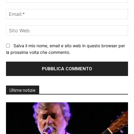
Ema
Sit
We
Salva il mio nome, email e sito web in questo browser per
la prossima volta che commento.
Ultime notizie