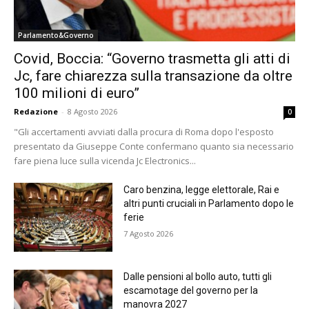
Parlamento&Governo
Covid, Boccia: “Governo trasmetta gli atti di
Jc, fare chiarezza sulla transazione da oltre
100 milioni di euro”
Redazione
-
8 Agosto 2026
0
"Gli accertamenti avviati dalla procura di Roma dopo l'esposto
presentato da Giuseppe Conte confermano quanto sia necessario
fare piena luce sulla vicenda Jc Electronics...
Caro benzina, legge elettorale, Rai e
altri punti cruciali in Parlamento dopo le
ferie
7 Agosto 2026
Dalle pensioni al bollo auto, tutti gli
escamotage del governo per la
manovra 2027