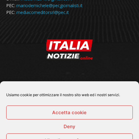
PEC:
mariodemichele@pecgiornalisti.it
PEC:
mediacomeditorsrl@pec.it
SEGUICI SU
Usiamo cookie per ottimizzare il nostro sito web ed i nostri servizi.
Accetta cookie
Deny
© 2026 Tutti i diritti riservati - Italia Notizie .online |
Contatti e Gerenza