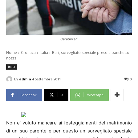
Carabinieri
Home
Cronaca
Italia
Bari, sorvegliato speciale preso a banchetto
nozze
Italia
By
admin
4 Settembre 2011
0
Facebook
X
WhatsApp
Non e’ voluto mancare ai festeggiamenti del matrimonio
di un suo parente e per questo un sorvegliato speciale