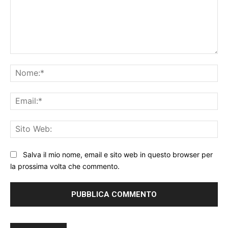
Commento:
No
Ema
Sit
We
Salva il mio nome, email e sito web in questo browser per
la prossima volta che commento.