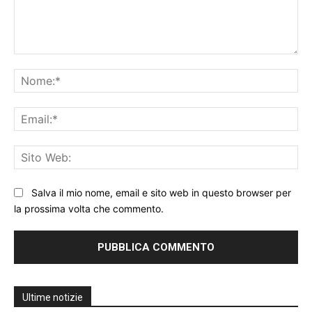
Commento:
No
Ema
Sit
We
Salva il mio nome, email e sito web in questo browser per
la prossima volta che commento.
Ultime notizie