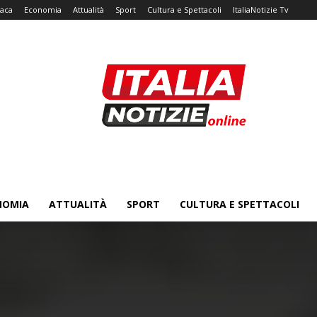
aca
Economia
Attualità
Sport
Cultura e Spettacoli
ItaliaNotizie Tv
NOMIA
ATTUALITÀ
SPORT
CULTURA E SPETTACOLI