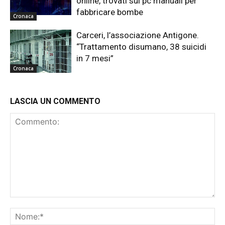
online, trovati sul pc manuali per
fabbricare bombe
Cronaca
Carceri, l’associazione Antigone.
“Trattamento disumano, 38 suicidi
in 7 mesi”
Cronaca
LASCIA UN COMMENTO
Commento:
No