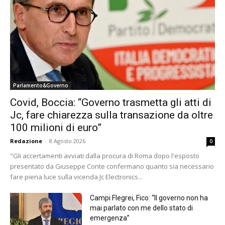
Parlamento&Governo
Covid, Boccia: “Governo trasmetta gli atti di
Jc, fare chiarezza sulla transazione da oltre
100 milioni di euro”
Redazione
-
8 Agosto 2026
0
"Gli accertamenti avviati dalla procura di Roma dopo l'esposto
presentato da Giuseppe Conte confermano quanto sia necessario
fare piena luce sulla vicenda Jc Electronics...
Campi Flegrei, Fico: “Il governo non ha
mai parlato con me dello stato di
emergenza”