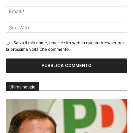
Ema
Sit
We
Salva il mio nome, email e sito web in questo browser per
la prossima volta che commento.
Ultime notizie