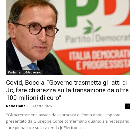
Parlamento&Governo
Covid, Boccia: “Governo trasmetta gli atti di
Jc, fare chiarezza sulla transazione da oltre
100 milioni di euro”
Redazione
-
8 Agosto 2026
0
"Gli accertamenti avviati dalla procura di Roma dopo l'esposto
presentato da Giuseppe Conte confermano quanto sia necessario
fare piena luce sulla vicenda Jc Electronics...