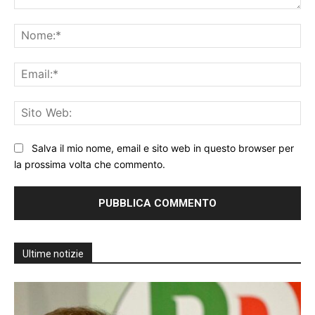
Commento:
No
Ema
Sit
We
Salva il mio nome, email e sito web in questo browser per
la prossima volta che commento.
Ultime notizie