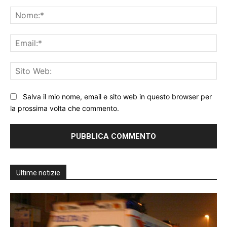
Commento:
No
Ema
Sit
We
Salva il mio nome, email e sito web in questo browser per
la prossima volta che commento.
Ultime notizie