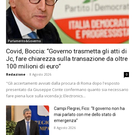
Parlamento&Governo
Covid, Boccia: “Governo trasmetta gli atti di
Jc, fare chiarezza sulla transazione da oltre
100 milioni di euro”
Redazione
-
8 Agosto 2026
0
"Gli accertamenti avviati dalla procura di Roma dopo l'esposto
presentato da Giuseppe Conte confermano quanto sia necessario
fare piena luce sulla vicenda Jc Electronics...
Campi Flegrei, Fico: “Il governo non ha
mai parlato con me dello stato di
emergenza”
8 Agosto 2026