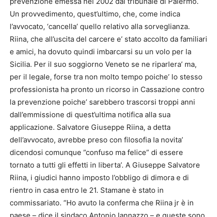
prevenzione emessa nel 2002 dal tribunale di Palermo.
Un provvedimento, quest’ultimo, che, come indica
l’avvocato, ‘cancella’ quello relativo alla sorveglianza.
Riina, che all’uscita del carcere e’ stato accolto da familiari
e amici, ha dovuto quindi imbarcarsi su un volo per la
Sicilia. Per il suo soggiorno Veneto se ne riparlera’ ma,
per il legale, forse tra non molto tempo poiche’ lo stesso
professionista ha pronto un ricorso in Cassazione contro
la prevenzione poiche’ sarebbero trascorsi troppi anni
dall’emmissione di quest’ultima notifica alla sua
applicazione. Salvatore Giuseppe Riina, a detta
dell’avvocato, avrebbe preso con filosofia la novita’
dicendosi comunque ”confuso ma felice” di essere
tornato a tutti gli effetti in liberta’. A Giuseppe Salvatore
Riina, i giudici hanno imposto l’obbligo di dimora e di
rientro in casa entro le 21. Stamane è stato in
commissariato. “Ho avuto la conferma che Riina jr è in
paese – dice il sindaco Antonio Iannazzo – e queste sono