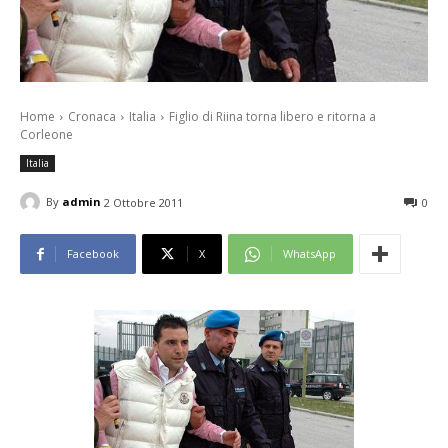
Home
Cronaca
Italia
Figlio di Riina torna libero e ritorna a
Corleone
Italia
By
admin
2 Ottobre 2011
0
Facebook
X
WhatsApp