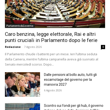
Parlamento&Governo
Caro benzina, legge elettorale, Rai e altri
punti cruciali in Parlamento dopo le ferie
Redazione
-
7 Agosto 2026
0
Il Parlamento chiude i battenti per un mese. Ieri l’ultima seduta
della Camera, mentre l’ultima campanella aveva già suonato al
Senato mercoledì scorso. Dopo...
Dalle pensioni al bollo auto, tutti gli
escamotage del governo per la
manovra 2027
6 Agosto 2026
Scontro sui fondi per gli hub, il governo