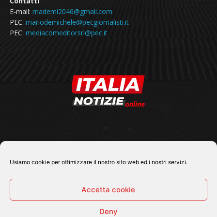
Contatti
E-mail:
mademi2046@gmail.com
PEC:
mariodemichele@pecgiornalisti.it
PEC:
mediacomeditorsrl@pec.it
SEGUICI SU
Usiamo cookie per ottimizzare il nostro sito web ed i nostri servizi.
Accetta cookie
Deny
© 2026 Tutti i diritti riservati - Italia Notizie .online |
Contatti e Gerenza