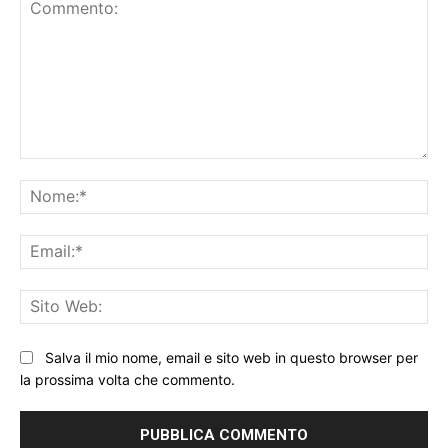
Commento:
No
Ema
Sit
We
Salva il mio nome, email e sito web in questo browser per
la prossima volta che commento.