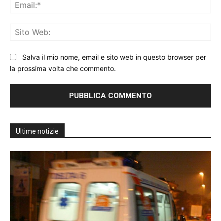
Ema
Sit
We
Salva il mio nome, email e sito web in questo browser per
la prossima volta che commento.
Ultime notizie