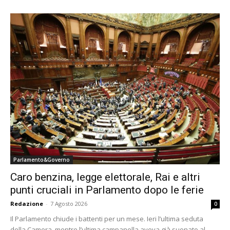
Parlamento&Governo
Caro benzina, legge elettorale, Rai e altri
punti cruciali in Parlamento dopo le ferie
Redazione
-
7 Agosto 2026
0
Il Parlamento chiude i battenti per un mese. Ieri l’ultima seduta
della Camera, mentre l’ultima campanella aveva già suonato al