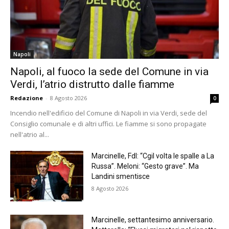
Napoli
Napoli, al fuoco la sede del Comune in via
Verdi, l’atrio distrutto dalle fiamme
Redazione
-
8 Agosto 2026
0
Incendio nell'edificio del Comune di Napoli in via Verdi, sede del
Consiglio comunale e di altri uffici. Le fiamme si sono propagate
nell'atrio al...
Marcinelle, FdI: “Cgil volta le spalle a La
Russa”. Meloni: “Gesto grave”. Ma
Landini smentisce
8 Agosto 2026
Marcinelle, settantesimo anniversario.