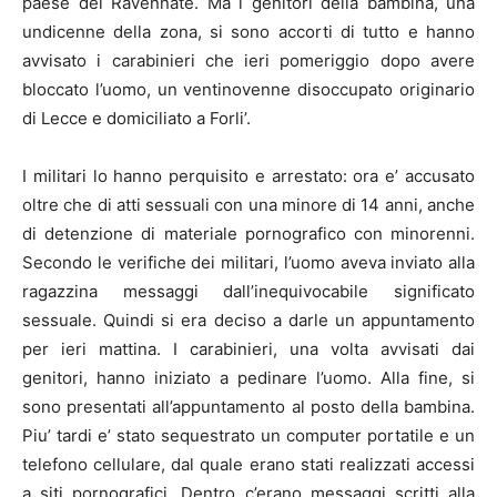
paese del Ravennate. Ma i genitori della bambina, una
undicenne della zona, si sono accorti di tutto e hanno
avvisato i carabinieri che ieri pomeriggio dopo avere
bloccato l’uomo, un ventinovenne disoccupato originario
di Lecce e domiciliato a Forli’.
I militari lo hanno perquisito e arrestato: ora e’ accusato
oltre che di atti sessuali con una minore di 14 anni, anche
di detenzione di materiale pornografico con minorenni.
Secondo le verifiche dei militari, l’uomo aveva inviato alla
ragazzina messaggi dall’inequivocabile significato
sessuale. Quindi si era deciso a darle un appuntamento
per ieri mattina. I carabinieri, una volta avvisati dai
genitori, hanno iniziato a pedinare l’uomo. Alla fine, si
sono presentati all’appuntamento al posto della bambina.
Piu’ tardi e’ stato sequestrato un computer portatile e un
telefono cellulare, dal quale erano stati realizzati accessi
a siti pornografici. Dentro c’erano messaggi scritti alla