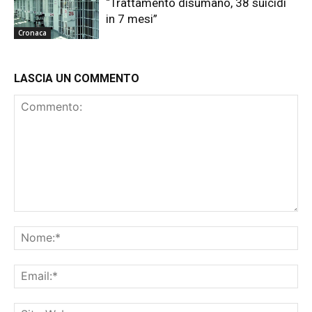
“Trattamento disumano, 38 suicidi
in 7 mesi”
Cronaca
LASCIA UN COMMENTO
Commento:
No
Ema
Sit