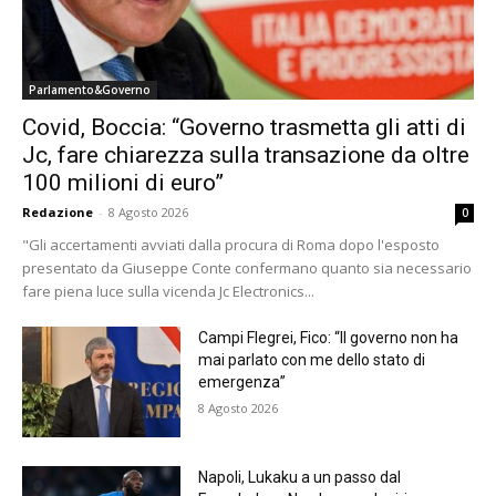
Parlamento&Governo
Covid, Boccia: “Governo trasmetta gli atti di
Jc, fare chiarezza sulla transazione da oltre
100 milioni di euro”
Redazione
-
8 Agosto 2026
0
"Gli accertamenti avviati dalla procura di Roma dopo l'esposto
presentato da Giuseppe Conte confermano quanto sia necessario
fare piena luce sulla vicenda Jc Electronics...
Campi Flegrei, Fico: “Il governo non ha
mai parlato con me dello stato di
emergenza”
8 Agosto 2026
Napoli, Lukaku a un passo dal