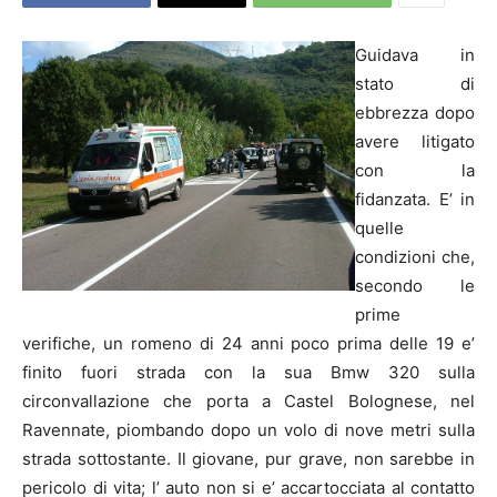
Guidava in
stato di
ebbrezza dopo
avere litigato
con la
fidanzata. E’ in
quelle
condizioni che,
secondo le
prime
verifiche,
un romeno di 24 anni poco prima delle 19 e’
finito fuori strada con la sua Bmw 320 sulla
circonvallazione che porta a Castel Bolognese, nel
Ravennate, piombando dopo un volo di nove metri sulla
strada sottostante. Il giovane, pur grave, non sarebbe in
pericolo di vita; l’ auto non si e’ accartocciata al contatto