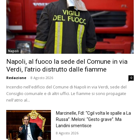
Napoli
Napoli, al fuoco la sede del Comune in via
Verdi, l’atrio distrutto dalle fiamme
Redazione
-
8 Agosto 2026
0
Incendio nell'edificio del Comune di Napoli in via Verdi, sede del
Consiglio comunale e di altri uffici. Le fiamme si sono propagate
nell'atrio al...
Marcinelle, FdI: “Cgil volta le spalle a La
Russa”. Meloni: “Gesto grave”. Ma
Landini smentisce
8 Agosto 2026