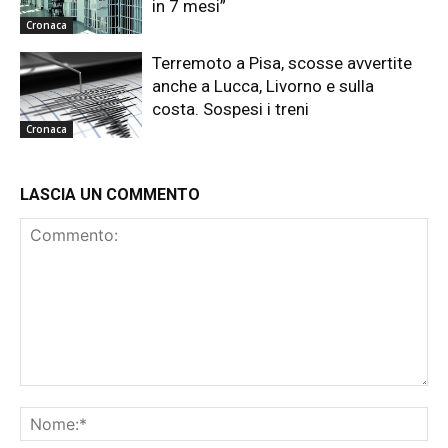
in 7 mesi”
Cronaca
Terremoto a Pisa, scosse avvertite
anche a Lucca, Livorno e sulla
costa. Sospesi i treni
Cronaca
LASCIA UN COMMENTO
Commento:
No