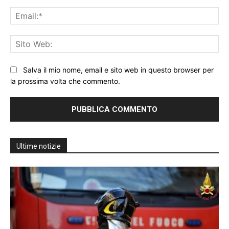
Ema
Sit
We
Salva il mio nome, email e sito web in questo browser per
la prossima volta che commento.
Ultime notizie