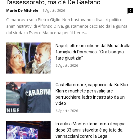
l’assessorato, ma c’è De Gaetano
Mario De Michele
-
6 Agosto 2026
0
Ci mancava solo Pietro Giglio. Non bastavano i disastri politico-
amministrativi di Alfonso Oliva, giustamente cacciato dalla giunta
dal sindaco Franco Matacena per “il bene...
Napoli, oltre un milione dal Monaldi alla
famiglia di Domenico: “Ora bisogna
fare giustizia”
6 Agosto 2026
Castellammare, cappuccio da Ku Klux
Klan e machete per svaligiare
parrucchiere: ladro incastrato da un
video
6 Agosto 2026
In aula a Montecitorio torna il cappio
dopo 33 anni, stavolta è agitato dai
vannacciani contro la Lega