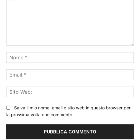
Commento:
No
Ema
Sit
We
Salva il mio nome, email e sito web in questo browser per
la prossima volta che commento.