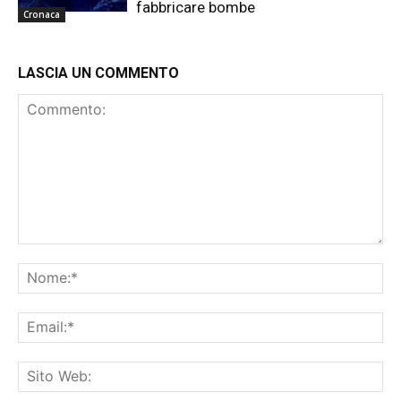
fabbricare bombe
Cronaca
LASCIA UN COMMENTO
Commento:
No
Ema
Sit
We