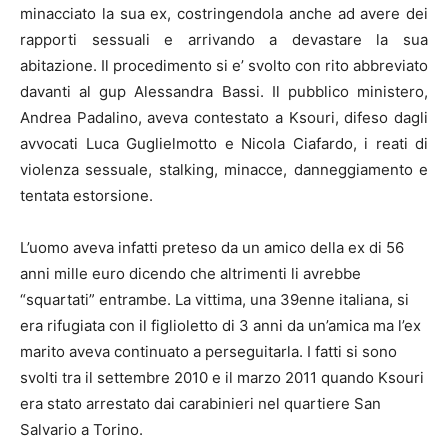
minacciato la sua ex, costringendola anche ad avere dei
rapporti sessuali e arrivando a devastare la sua
abitazione. Il procedimento si e’ svolto con rito abbreviato
davanti al gup Alessandra Bassi. Il pubblico ministero,
Andrea Padalino, aveva contestato a Ksouri, difeso dagli
avvocati Luca Guglielmotto e Nicola Ciafardo, i reati di
violenza sessuale, stalking, minacce, danneggiamento e
tentata estorsione.
L’uomo aveva infatti preteso da un amico della ex di 56
anni mille euro dicendo che altrimenti li avrebbe
“squartati” entrambe. La vittima, una 39enne italiana, si
era rifugiata con il figlioletto di 3 anni da un’amica ma l’ex
marito aveva continuato a perseguitarla. I fatti si sono
svolti tra il settembre 2010 e il marzo 2011 quando Ksouri
era stato arrestato dai carabinieri nel quartiere San
Salvario a Torino.