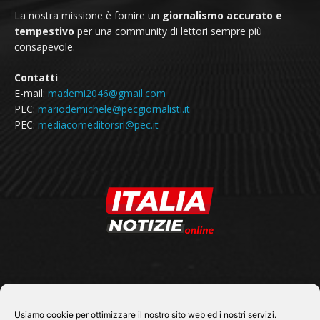
La nostra missione è fornire un
giornalismo accurato e
tempestivo
per una community di lettori sempre più
consapevole.
Contatti
E-mail:
mademi2046@gmail.com
PEC:
mariodemichele@pecgiornalisti.it
PEC:
mediacomeditorsrl@pec.it
SEGUICI SU
Usiamo cookie per ottimizzare il nostro sito web ed i nostri servizi.