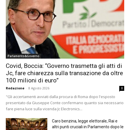
Parlamento&Governo
Covid, Boccia: “Governo trasmetta gli atti di
Jc, fare chiarezza sulla transazione da oltre
100 milioni di euro”
Redazione
-
8 Agosto 2026
0
"Gli accertamenti avviati dalla procura di Roma dopo l'esposto
presentato da Giuseppe Conte confermano quanto sia necessario
fare piena luce sulla vicenda Jc Electronics...
Caro benzina, legge elettorale, Rai e
altri punti cruciali in Parlamento dopo le