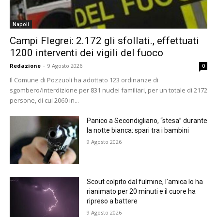
Napoli
Campi Flegrei: 2.172 gli sfollati., effettuati
1200 interventi dei vigili del fuoco
Redazione
-
9 Agosto 2026
0
Il Comune di Pozzuoli ha adottato 123 ordinanze di
sgombero/interdizione per 831 nuclei familiari, per un totale di 2172
persone, di cui 2060 in...
Panico a Secondigliano, “stesa” durante
la notte bianca: spari tra i bambini
9 Agosto 2026
Scout colpito dal fulmine, l’amica lo ha
rianimato per 20 minuti e il cuore ha
ripreso a battere
9 Agosto 2026