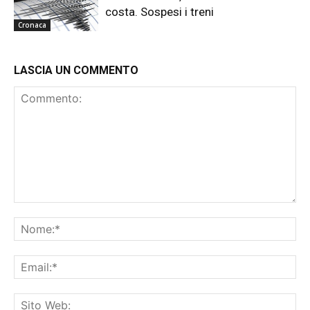
costa. Sospesi i treni
Cronaca
LASCIA UN COMMENTO
Commento:
No
Ema
Sit