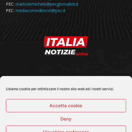
PEC:
mariodemichele@pecgiornalisti.it
PEC:
mediacomeditorsrl@pec.it
SEGUICI SU
Usiamo cookie per ottimizzare il nostro sito web ed i nostri servizi.
Accetta cookie
Deny
© 2026 Tutti i diritti riservati - Italia Notizie .online |
Contatti e Gerenza