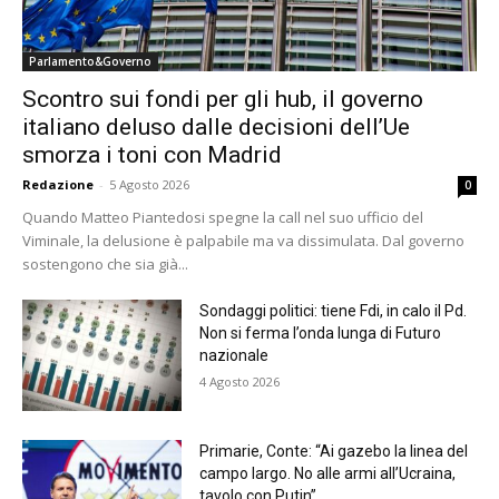
Parlamento&Governo
Scontro sui fondi per gli hub, il governo
italiano deluso dalle decisioni dell’Ue
smorza i toni con Madrid
Redazione
-
5 Agosto 2026
0
Quando Matteo Piantedosi spegne la call nel suo ufficio del
Viminale, la delusione è palpabile ma va dissimulata. Dal governo
sostengono che sia già...
Sondaggi politici: tiene Fdi, in calo il Pd.
Non si ferma l’onda lunga di Futuro
nazionale
4 Agosto 2026
Primarie, Conte: “Ai gazebo la linea del
campo largo. No alle armi all’Ucraina,
tavolo con Putin”.