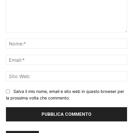
Commento:
No
Ema
Sit
We
Salva il mio nome, email e sito web in questo browser per
la prossima volta che commento.