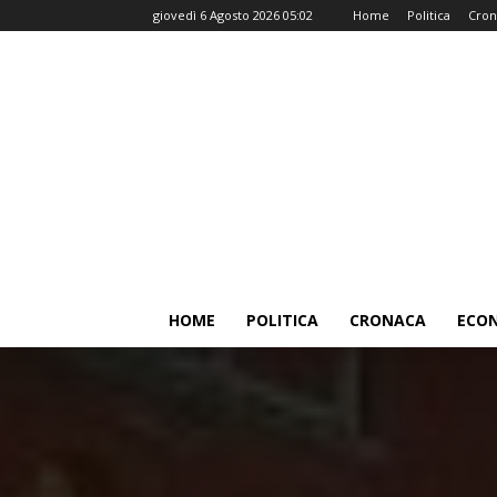
giovedì 6 Agosto 2026 05:02
Home
Politica
Cron
HOME
POLITICA
CRONACA
ECO