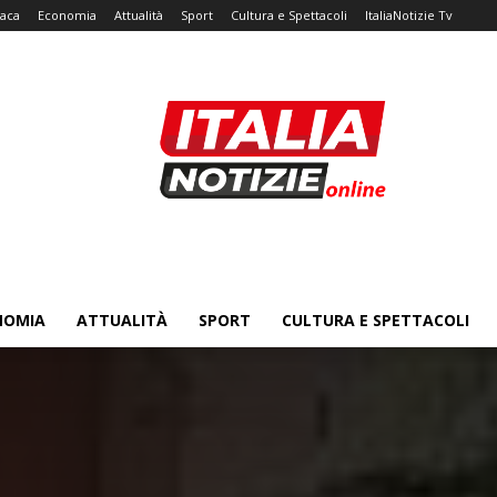
aca
Economia
Attualità
Sport
Cultura e Spettacoli
ItaliaNotizie Tv
NOMIA
ATTUALITÀ
SPORT
CULTURA E SPETTACOLI