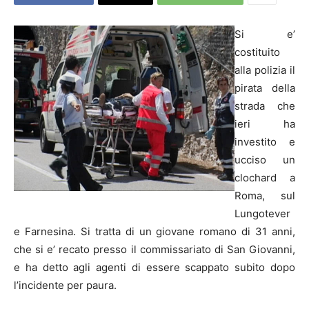
Si e’
costituito
alla polizia il
pirata della
strada che
ieri ha
investito e
ucciso un
clochard a
Roma, sul
Lungotever
e Farnesina. Si tratta di un giovane romano di 31 anni,
che si e’ recato presso il commissariato di San Giovanni,
e ha detto agli agenti di essere scappato subito dopo
l’incidente per paura.