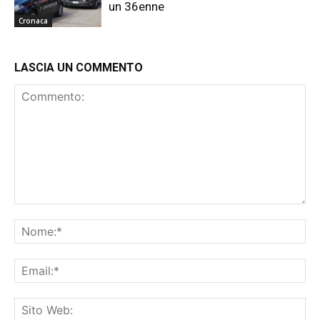
un 36enne
Cronaca
LASCIA UN COMMENTO
Commento:
No
Ema
Sit
We