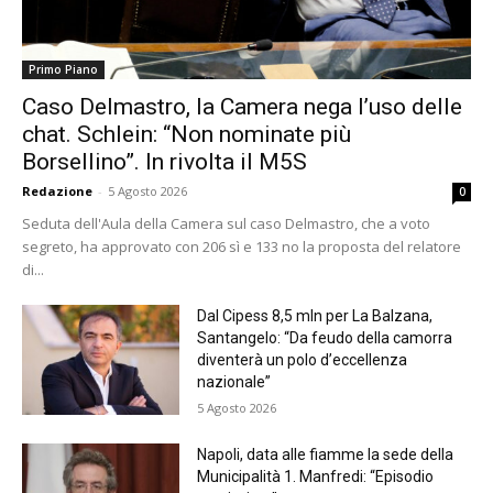
Primo Piano
Caso Delmastro, la Camera nega l’uso delle
chat. Schlein: “Non nominate più
Borsellino”. In rivolta il M5S
Redazione
-
5 Agosto 2026
0
Seduta dell'Aula della Camera sul caso Delmastro, che a voto
segreto, ha approvato con 206 sì e 133 no la proposta del relatore
di...
Dal Cipess 8,5 mln per La Balzana,
Santangelo: “Da feudo della camorra
diventerà un polo d’eccellenza
nazionale”
5 Agosto 2026
Napoli, data alle fiamme la sede della
Municipalità 1. Manfredi: “Episodio