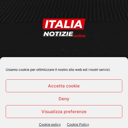
SEGUICI SU
Usiamo cookie per ottimizzare il nostro sito web ed i nostri servizi.
Accetta cookie
Deny
© 2026 Tutti i diritti riservati - Italia Notizie .online |
Contatti e Gerenza
Visualizza preferenze
Home
Politica
Cronaca
Economia
Attualità
Sport
Cultura e Spettacoli
ItaliaNotizie Tv
Cookie policy
Cookie Policy