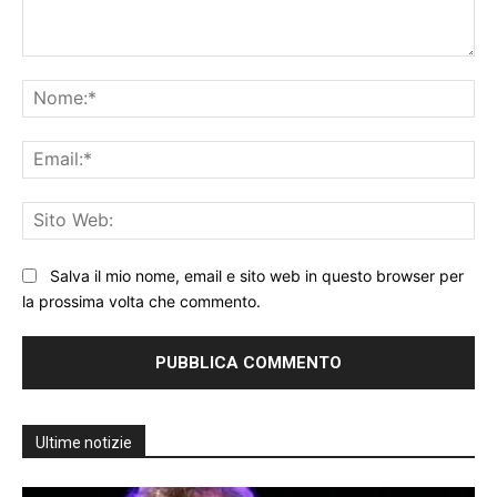
Commento:
No
Ema
Sit
We
Salva il mio nome, email e sito web in questo browser per
la prossima volta che commento.
Ultime notizie