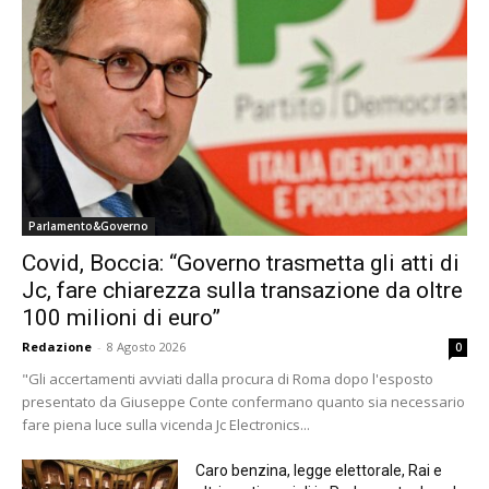
Parlamento&Governo
Covid, Boccia: “Governo trasmetta gli atti di
Jc, fare chiarezza sulla transazione da oltre
100 milioni di euro”
Redazione
-
8 Agosto 2026
0
"Gli accertamenti avviati dalla procura di Roma dopo l'esposto
presentato da Giuseppe Conte confermano quanto sia necessario
fare piena luce sulla vicenda Jc Electronics...
Caro benzina, legge elettorale, Rai e