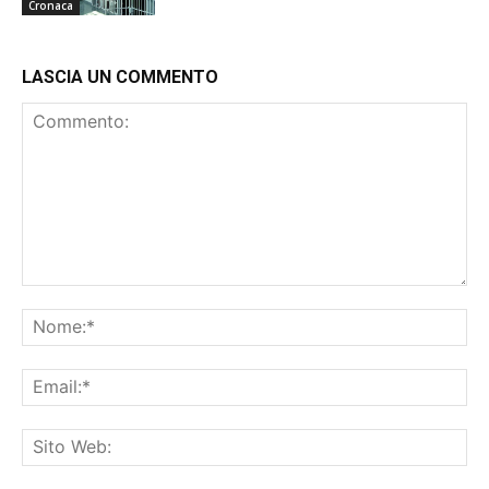
Cronaca
LASCIA UN COMMENTO
Commento:
No
Ema
Sit
We