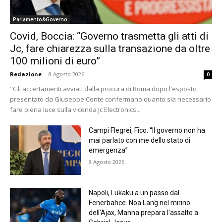
Parlamento&Governo
Covid, Boccia: “Governo trasmetta gli atti di
Jc, fare chiarezza sulla transazione da oltre
100 milioni di euro”
Redazione
-
8 Agosto 2026
0
"Gli accertamenti avviati dalla procura di Roma dopo l'esposto
presentato da Giuseppe Conte confermano quanto sia necessario
fare piena luce sulla vicenda Jc Electronics...
Campi Flegrei, Fico: “Il governo non ha
mai parlato con me dello stato di
emergenza”
8 Agosto 2026
Napoli, Lukaku a un passo dal
Fenerbahce. Noa Lang nel mirino
dell’Ajax, Manna prepara l’assalto a