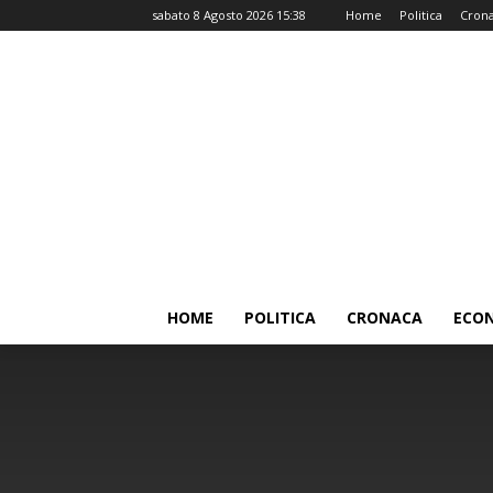
sabato 8 Agosto 2026 15:38
Home
Politica
Cron
HOME
POLITICA
CRONACA
ECO