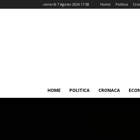
venerdì 7 Agosto 2026 17:38
Home
Politica
Cro
HOME
POLITICA
CRONACA
ECO