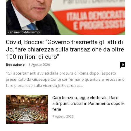
Parlamento&Governo
Covid, Boccia: “Governo trasmetta gli atti di
Jc, fare chiarezza sulla transazione da oltre
100 milioni di euro”
Redazione
-
8 Agosto 2026
0
"Gli accertamenti avviati dalla procura di Roma dopo l'esposto
presentato da Giuseppe Conte confermano quanto sia necessario
fare piena luce sulla vicenda Jc Electronics...
Caro benzina, legge elettorale, Rai e
altri punti cruciali in Parlamento dopo le
ferie
7 Agosto 2026