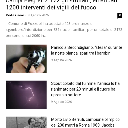
Campi Flegrei: 2.172 gli sfollati., effettuati
1200 interventi dei vigili del fuoco
Redazione
-
9 Agosto 2026
0
Il Comune di Pozzuoli ha adottato 123 ordinanze di
sgombero/interdizione per 831 nuclei familiari, per un totale di 2172
persone, di cui 2060 in...
Panico a Secondigliano, “stesa” durante
la notte bianca: spari tra i bambini
9 Agosto 2026
Scout colpito dal fulmine, l’amica lo ha
rianimato per 20 minuti e il cuore ha
ripreso a battere
9 Agosto 2026
Morto Livio Berruti, campione olimpico
dei 200 metri a Roma 1960. Jacobs: