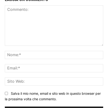
Commento:
No
Ema
Sit
We
Salva il mio nome, email e sito web in questo browser per
la prossima volta che commento.