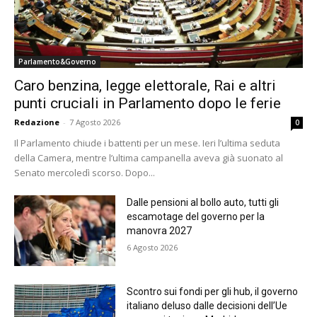
Parlamento&Governo
Caro benzina, legge elettorale, Rai e altri
punti cruciali in Parlamento dopo le ferie
Redazione
-
7 Agosto 2026
0
Il Parlamento chiude i battenti per un mese. Ieri l’ultima seduta
della Camera, mentre l’ultima campanella aveva già suonato al
Senato mercoledì scorso. Dopo...
Dalle pensioni al bollo auto, tutti gli
escamotage del governo per la
manovra 2027
6 Agosto 2026
Scontro sui fondi per gli hub, il governo
italiano deluso dalle decisioni dell’Ue