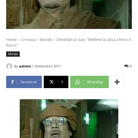
Home
Cronaca
Mondo
Gheddafi ai suoi: "Mettete la Libia a ferro e
fuoco"
Mondo
By
admin
1 Settembre 2011
0
Facebook
X
WhatsApp