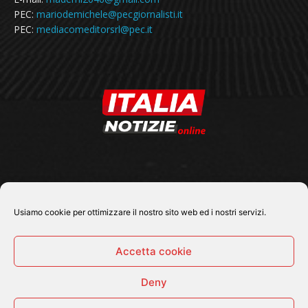
PEC:
mariodemichele@pecgiornalisti.it
PEC:
mediacomeditorsrl@pec.it
SEGUICI SU
Usiamo cookie per ottimizzare il nostro sito web ed i nostri servizi.
Accetta cookie
Deny
© 2026 Tutti i diritti riservati - Italia Notizie .online |
Contatti e Gerenza