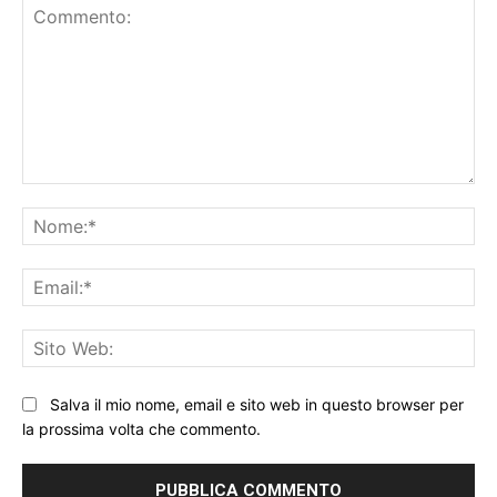
Commento:
No
Ema
Sit
We
Salva il mio nome, email e sito web in questo browser per
la prossima volta che commento.