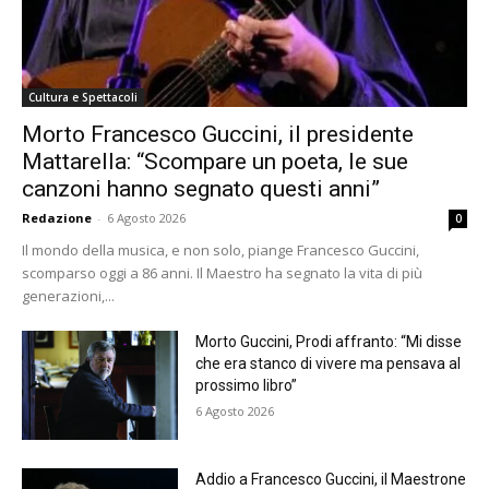
Cultura e Spettacoli
Morto Francesco Guccini, il presidente
Mattarella: “Scompare un poeta, le sue
canzoni hanno segnato questi anni”
Redazione
-
6 Agosto 2026
0
Il mondo della musica, e non solo, piange Francesco Guccini,
scomparso oggi a 86 anni. Il Maestro ha segnato la vita di più
generazioni,...
Morto Guccini, Prodi affranto: “Mi disse
che era stanco di vivere ma pensava al
prossimo libro”
6 Agosto 2026
Addio a Francesco Guccini, il Maestrone