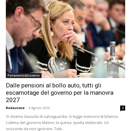
Parlamento&Governo
Dalle pensioni al bollo auto, tutti gli
escamotage del governo per la manovra
2027
Redazione
-
6 Agosto 2026
0
Si chiama clausola di salvaguardia. Si legge manovra di bilancio.
L’ultima del governo Meloni, la quinta: quella elettorale. Un
orizzonte da non ignorare. Tutti...