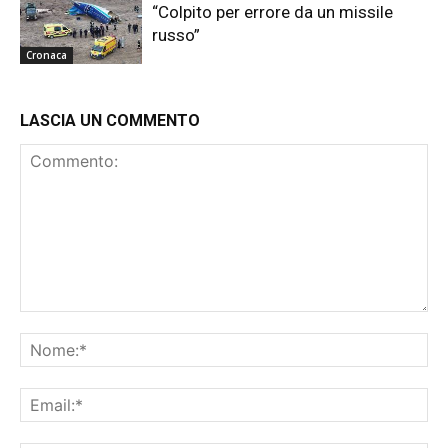
“Colpito per errore da un missile
russo”
Cronaca
LASCIA UN COMMENTO
Commento:
No
Ema