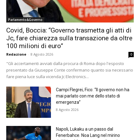
Parlamento&Governo
Covid, Boccia: “Governo trasmetta gli atti di
Jc, fare chiarezza sulla transazione da oltre
100 milioni di euro”
Redazione
-
8 Agosto 2026
0
"Gli accertamenti avviati dalla procura di Roma dopo l'esposto
presentato da Giuseppe Conte confermano quanto sia necessario
fare piena luce sulla vicenda Jc Electronics...
Campi Flegrei, Fico: “Il governo non ha
mai parlato con me dello stato di
emergenza”
8 Agosto 2026
Napoli, Lukaku a un passo dal
Fenerbahce. Noa Lang nel mirino