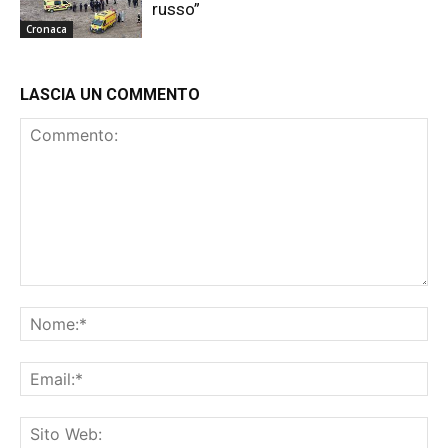
russo”
Cronaca
LASCIA UN COMMENTO
Commento:
No
Ema
Sit
We