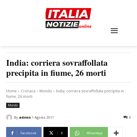
India: corriera sovraffollata
precipita in fiume, 26 morti
Home
Cronaca
Mondo
India: corriera sovraffollata precipita in
fiume, 26 morti
Mondo
By
admin
1 Agosto 2011
0
Facebook
X
WhatsApp