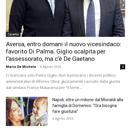
Caserta
Aversa, entro domani il nuovo vicesindaco:
favorito Di Palma. Giglio scalpita per
l’assessorato, ma c’è De Gaetano
Mario De Michele
-
6 Agosto 2026
0
Ci mancava solo Pietro Giglio. Non bastavano i disastri politico-
amministrativi di Alfonso Oliva, giustamente cacciato dalla giunta
dal sindaco Franco Matacena per “il bene...
Napoli, oltre un milione dal Monaldi alla
famiglia di Domenico: “Ora bisogna
fare giustizia”
6 Agosto 2026