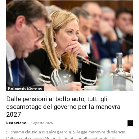
Parlamento&Governo
Dalle pensioni al bollo auto, tutti gli
escamotage del governo per la manovra
2027
Redazione
-
6 Agosto 2026
0
Si chiama clausola di salvaguardia. Si legge manovra di bilancio.
L’ultima del governo Meloni, la quinta: quella elettorale. Un