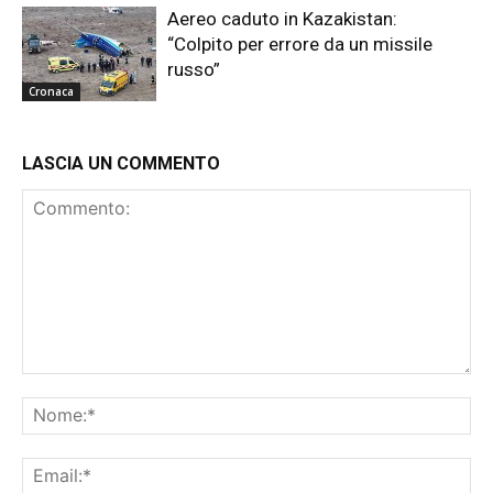
Aereo caduto in Kazakistan:
“Colpito per errore da un missile
russo”
Cronaca
LASCIA UN COMMENTO
Commento:
No
Ema