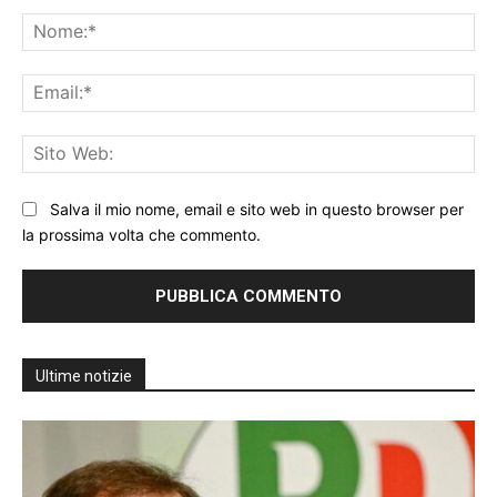
Commento:
No
Ema
Sit
We
Salva il mio nome, email e sito web in questo browser per
la prossima volta che commento.
Ultime notizie