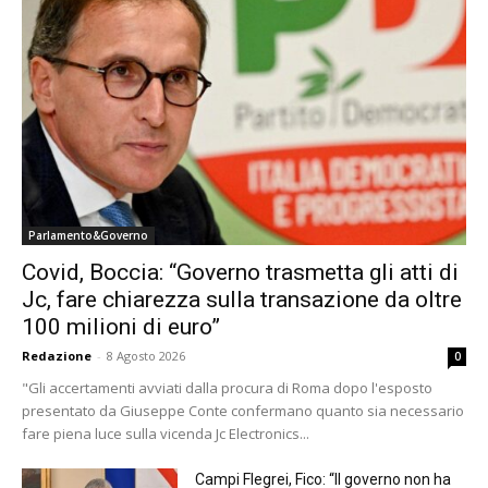
Parlamento&Governo
Covid, Boccia: “Governo trasmetta gli atti di
Jc, fare chiarezza sulla transazione da oltre
100 milioni di euro”
Redazione
-
8 Agosto 2026
0
"Gli accertamenti avviati dalla procura di Roma dopo l'esposto
presentato da Giuseppe Conte confermano quanto sia necessario
fare piena luce sulla vicenda Jc Electronics...
Campi Flegrei, Fico: “Il governo non ha