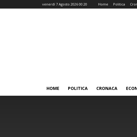
venerdì 7 Agosto 2026 00:20
Home
Politica
Cro
HOME
POLITICA
CRONACA
ECO