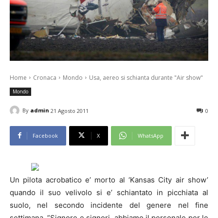
Home
Cronaca
Mondo
Usa, aereo si schianta durante "Air show"
Mondo
By
admin
21 Agosto 2011
0
Facebook
X
WhatsApp
Un pilota acrobatico e’ morto al ‘Kansas City air show’
quando il suo velivolo si e’ schiantato in picchiata al
suolo, nel secondo incidente del genere nel fine
settimana. ”Signore e signori, abbiamo il personale per le