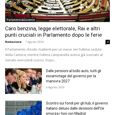
Parlamento&Governo
Caro benzina, legge elettorale, Rai e altri
punti cruciali in Parlamento dopo le ferie
Redazione
-
7 Agosto 2026
0
Il Parlamento chiude i battenti per un mese. Ieri l’ultima seduta
della Camera, mentre l’ultima campanella aveva già suonato al
Senato mercoledì scorso. Dopo...
Dalle pensioni al bollo auto, tutti gli
escamotage del governo per la
manovra 2027
6 Agosto 2026
Scontro sui fondi per gli hub, il governo
italiano deluso dalle decisioni dell’Ue
smorza i toni con Madrid