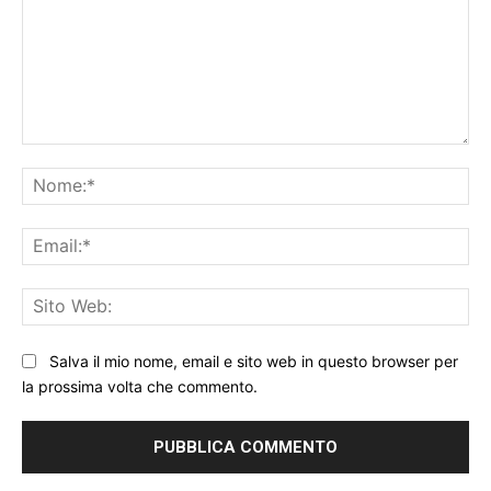
Commento:
No
Ema
Sit
We
Salva il mio nome, email e sito web in questo browser per
la prossima volta che commento.