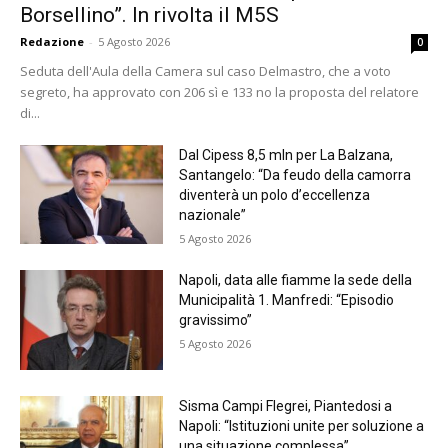
Borsellino”. In rivolta il M5S
Redazione
-
5 Agosto 2026
0
Seduta dell'Aula della Camera sul caso Delmastro, che a voto
segreto, ha approvato con 206 sì e 133 no la proposta del relatore
di...
Dal Cipess 8,5 mln per La Balzana,
Santangelo: “Da feudo della camorra
diventerà un polo d’eccellenza
nazionale”
5 Agosto 2026
Napoli, data alle fiamme la sede della
Municipalità 1. Manfredi: “Episodio
gravissimo”
5 Agosto 2026
Sisma Campi Flegrei, Piantedosi a
Napoli: “Istituzioni unite per soluzione a
una situazione complessa”