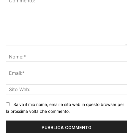
Commento:
No
Ema
Sit
We
Salva il mio nome, email e sito web in questo browser per
la prossima volta che commento.