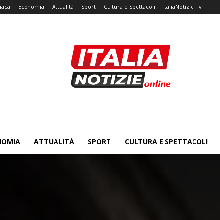
naca
Economia
Attualità
Sport
Cultura e Spettacoli
ItaliaNotizie Tv
NOMIA
ATTUALITÀ
SPORT
CULTURA E SPETTACOLI