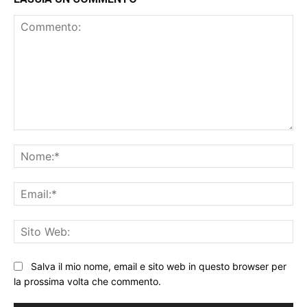
Commento:
No
Ema
Sit
We
Salva il mio nome, email e sito web in questo browser per
la prossima volta che commento.