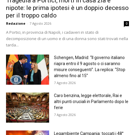
Tragedia a Portici, morti in casa zia e
nipote: le prima ipotesi è un doppio decesso
per il troppo caldo
Redazione
-
7 Agosto 2026
0
A Portici, in provincia di Napoli, i cadaveri in stato di
decomposizione di un uomo e di una donna sono stati trovati nella
tarda...
Schengen, Madrid: “Il governo italiano
riapra entro il 9 agosto o ci saranno
misure conseguenti”. La replica: “Stop
almeno fino al 15”
7 Agosto 2026
Caro benzina, legge elettorale, Rai e
altri punti cruciali in Parlamento dopo le
ferie
7 Agosto 2026
Legambiente Campania: toccati i 48°