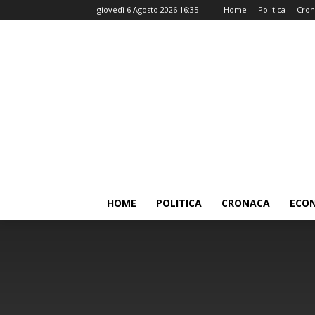
giovedì 6 Agosto 2026 16:35
Home
Politica
Cron
HOME
POLITICA
CRONACA
ECO