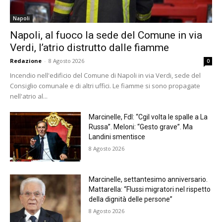
Napoli
Napoli, al fuoco la sede del Comune in via
Verdi, l’atrio distrutto dalle fiamme
Redazione
-
8 Agosto 2026
0
Incendio nell'edificio del Comune di Napoli in via Verdi, sede del
Consiglio comunale e di altri uffici. Le fiamme si sono propagate
nell'atrio al...
Marcinelle, FdI: “Cgil volta le spalle a La
Russa”. Meloni: “Gesto grave”. Ma
Landini smentisce
8 Agosto 2026
Marcinelle, settantesimo anniversario.
Mattarella: “Flussi migratori nel rispetto
della dignità delle persone”
8 Agosto 2026