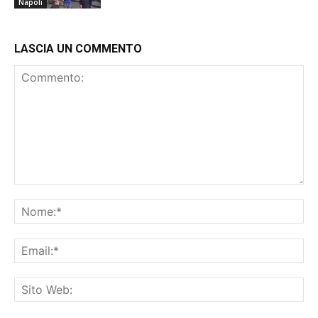
Napoli
LASCIA UN COMMENTO
Commento:
No
Ema
Sit
We