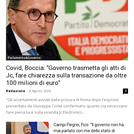
Parlamento&Governo
Covid, Boccia: “Governo trasmetta gli atti di
Jc, fare chiarezza sulla transazione da oltre
100 milioni di euro”
Redazione
-
8 Agosto 2026
0
"Gli accertamenti avviati dalla procura di Roma dopo l'esposto
presentato da Giuseppe Conte confermano quanto sia necessario
fare piena luce sulla vicenda Jc Electronics...
Campi Flegrei, Fico: “Il governo non ha
mai parlato con me dello stato di