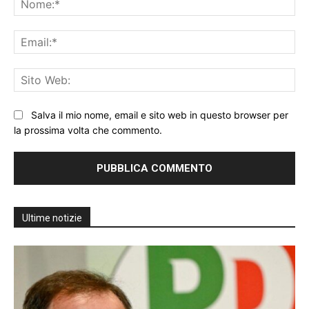
Ema
Sit
We
Salva il mio nome, email e sito web in questo browser per
la prossima volta che commento.
Ultime notizie