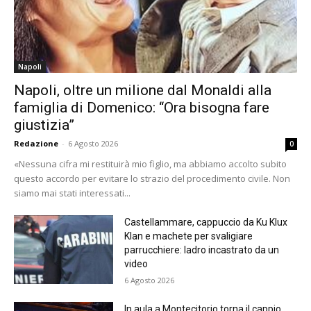
Napoli
Napoli, oltre un milione dal Monaldi alla
famiglia di Domenico: “Ora bisogna fare
giustizia”
Redazione
-
6 Agosto 2026
0
«Nessuna cifra mi restituirà mio figlio, ma abbiamo accolto subito
questo accordo per evitare lo strazio del procedimento civile. Non
siamo mai stati interessati...
Castellammare, cappuccio da Ku Klux
Klan e machete per svaligiare
parrucchiere: ladro incastrato da un
video
6 Agosto 2026
In aula a Montecitorio torna il cappio