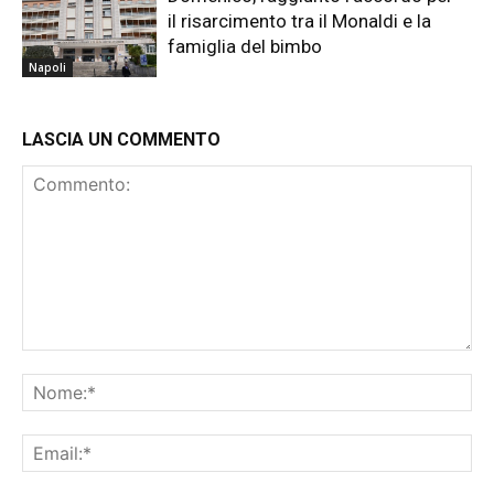
il risarcimento tra il Monaldi e la
famiglia del bimbo
Napoli
LASCIA UN COMMENTO
Commento:
No
Ema