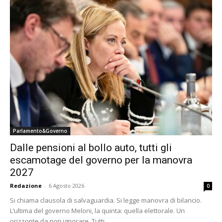
Parlamento&Governo
Dalle pensioni al bollo auto, tutti gli
escamotage del governo per la manovra
2027
Redazione
-
6 Agosto 2026
0
Si chiama clausola di salvaguardia. Si legge manovra di bilancio.
L’ultima del governo Meloni, la quinta: quella elettorale. Un
orizzonte da non ignorare. Tutti...