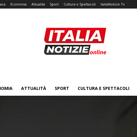
aca
Economia
Attualità
Sport
Cultura e Spettacoli
ItaliaNotizie Tv
NOMIA
ATTUALITÀ
SPORT
CULTURA E SPETTACOLI